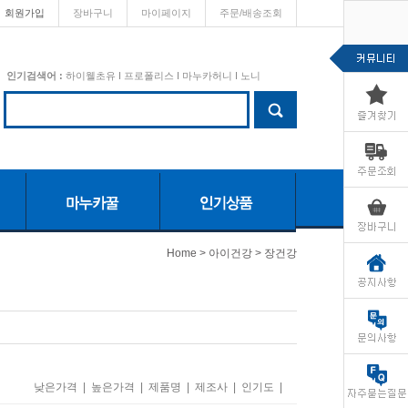
회원가입
장바구니
마이페이지
주문/배송조회
인기검색어 :
하이웰초유
I
프로폴리스
I
마누카허니
I
노니
>
>
Home
아이건강
장건강
낮은가격
|
높은가격
|
제품명
|
제조사
|
인기도
|