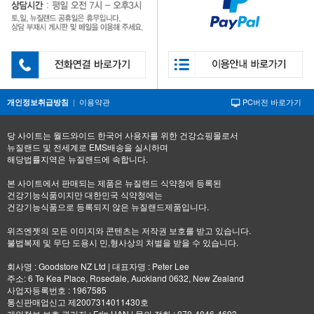
|
이용약관
PC버전 바로가기
개인정보취급방침
당 사이트는 월드와이드 한국어 사용자를 위한 건강쇼핑몰로서
뉴질랜드 및 전세계로 EMS배송을 실시하며
해당법률지역은 뉴질랜드에 속합니다.
본 사이트에서 판매되는 제품은 뉴질랜드 식약청에 등록된
건강기능식품이지만 대한민국 식약청에는
건강기능식품으로 등록되지 않은 뉴질랜드제품입니다.
위즈엔젯의 모든 이미지와 콘텐츠는 저작권 보호를 받고 있습니다.
불법복제 및 무단 도용시 민,형사상의 처벌을 받을 수 있습니다.
회사명 : Goodstore NZ Ltd | 대표자명 : Peter Lee
주소: 6 Te Kea Place, Rosedale, Auckland 0632, New Zealand
사업자등록번호 : 1967585
통신판매업신고 제2007314011430호
개인정보 보호 관리자 : Erin HAN | 문의 전화 : 070-4046-4693