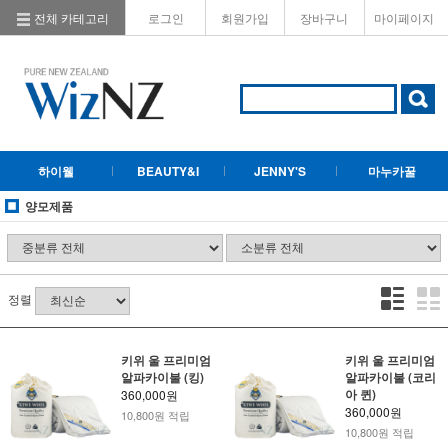
전체 카테고리
로그인
회원가입
장바구니
마이페이지
하이웰
BEAUTY&I
JENNY'S
마누카꿀
양모제품
정렬
키위 울 프리미엄
키위 울 프리미엄
알파카이불 (킹)
알파카이불 (코리
아 퀸)
360,000원
360,000원
10,800원 적립
10,800원 적립