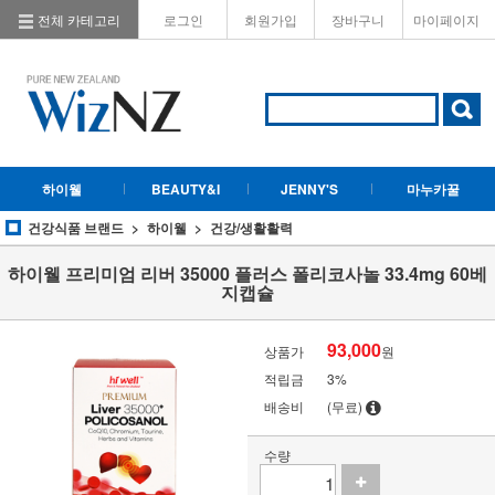
전체 카테고리
로그인
회원가입
장바구니
마이페이지
하이웰
BEAUTY&I
JENNY'S
마누카꿀
건강식품 브랜드
하이웰
건강/생활활력
하이웰 프리미엄 리버 35000 플러스 폴리코사놀 33.4mg 60베
지캡슐
93,000
상품가
원
적립금
3%
배송비
(무료)
수량