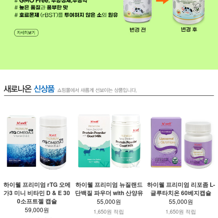
하이웰 프리미엄 rTG 오메
하이웰 프리미엄 뉴질랜드
하이웰 프리미엄 리포좀 L-
가3 미니 비타민 D & E 30
단백질 파우더 with 산양유
글루타치온 60베지캡슐
0소프트젤 캡슐
55,000원
55,000원
59,000원
1,650원 적립
1,650원 적립