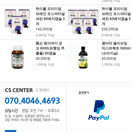
2,880원 적립
하이웰 프리미엄
하이웰 프리미엄
브레인 포스파티딜
브레인 포스파티딜
세린 60베지캡슐 3
세린 60베지캡슐 5
개
개
142,000원
232,000원
4,260원 적립
6,960원 적립
톰슨 원어데이 징
콤비타 올리브잎
코 6000(은행잎 추
익스트랙트 500ml
출물) 60캡슐
(오리지날)
35,000원
45,000원
1,050원 적립
1,350원 적립