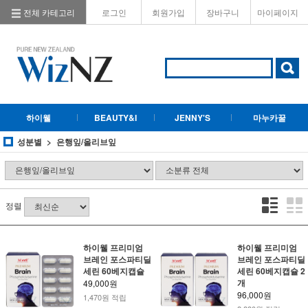
전체 카테고리
로그인
회원가입
장바구니
마이페이지
하이웰
BEAUTY&I
JENNY'S
마누카꿀
성분별
은행잎/올리브잎
정렬
하이웰 프리미엄
하이웰 프리미엄
브레인 포스파티딜
브레인 포스파티딜
세린 60베지캡슐
세린 60베지캡슐 2
개
49,000원
96,000원
1,470원 적립