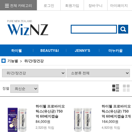
전체 카테고리
로그인
회원가입
장바구니
마이페이지
하이웰
BEAUTY&I
JENNY'S
마누카꿀
기능별
위/간/장건강
정렬
하이웰 프로바이오
하이웰 프로바이오
틱스(유산균) 750
틱스(유산균) 750
억 60베지캡슐
억 60베지캡슐 2개
84,000원
164,000원
2,520원 적립
4,920원 적립